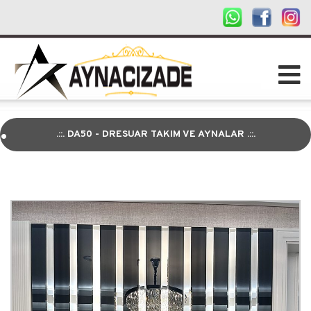
.
.::. DA50 - DRESUAR TAKIM VE AYNALAR .::.
.