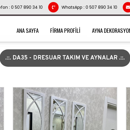
efon : 0 507 890 34 10
WhatsApp : 0 507 890 34 10
ANA SAYFA
FİRMA PROFİLİ
AYNA DEKORASYO
.::. DA35 - DRESUAR TAKIM VE AYNALAR .::.