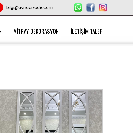
bilgi@aynacizade.com
N
VİTRAY DEKORASYON
İLETİŞİM TALEP