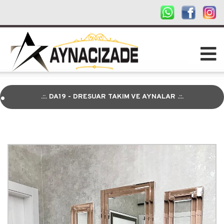
.
.::. DA19 - DRESUAR TAKIM VE AYNALAR .::.
.